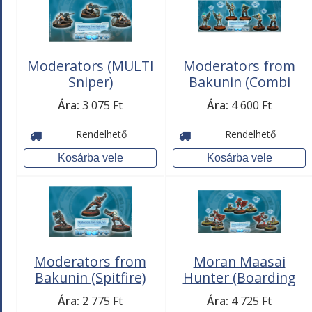
Moderators (MULTI
Moderators from
Sniper)
Bakunin (Combi
Rifle)
Ára:
3 075 Ft
Ára:
4 600 Ft
Rendelhető
Rendelhető
Moderators from
Moran Maasai
Bakunin (Spitfire)
Hunter (Boarding
Shotgun,
Ára:
2 775 Ft
Ára:
4 725 Ft
CrazyKoalas)