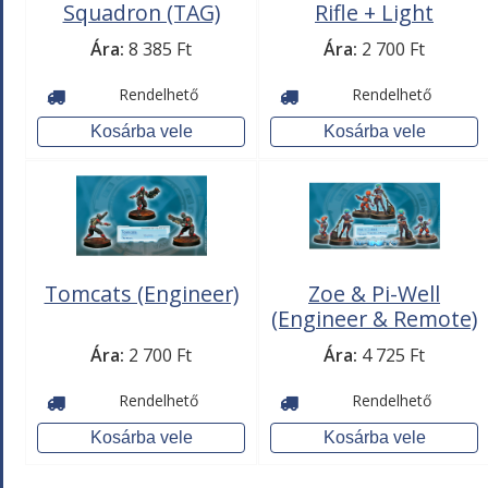
Squadron (TAG)
Rifle + Light
Flamethrower,
Ára:
8 385 Ft
Ára:
2 700 Ft
D.E.P.)
Rendelhető
Rendelhető
Tomcats (Engineer)
Zoe & Pi-Well
(Engineer & Remote)
- Special Character
Ára:
2 700 Ft
Ára:
4 725 Ft
Rendelhető
Rendelhető