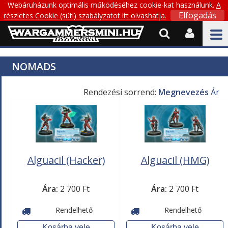
Webáruházunk optimális működéséhez cookie-kat használunk.
A
Elfogadás
részletes Cookie (süti) szabályzatot itt olvashatja.


NOMADS
Rendezési sorrend:
Megnevezés
Ár
Alguacil (Hacker)
Alguacil (HMG)
Ára:
2 700 Ft
Ára:
2 700 Ft
Rendelhető
Rendelhető