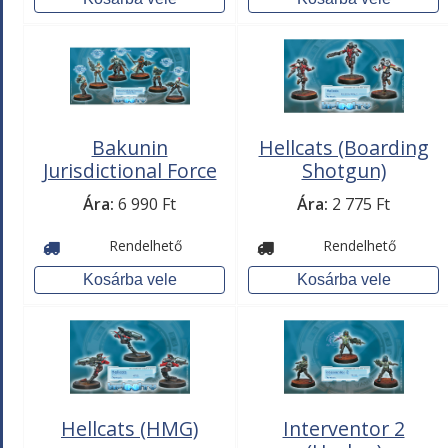
Bakunin
Hellcats (Boarding
Jurisdictional Force
Shotgun)
(Nomads Sectorial
Ára:
6 990 Ft
Ára:
2 775 Ft
Starter Pack)
Rendelhető
Rendelhető
Hellcats (HMG)
Interventor 2