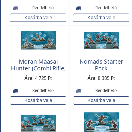
Rendelhető
Rendelhető
Moran Maasai
Nomads Starter
Hunter (Combi Rifle,
Pack
CrazyKoalas)
Ára:
4 725 Ft
Ára:
8 385 Ft
Rendelhető
Rendelhető