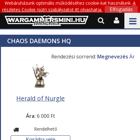
Webáruházunk optimális működéséhez cookie-kat használunk.
A
Elfogadás
részletes Cookie (süti) szabályzatot itt olvashatja.


CHAOS DAEMONS HQ
Rendezési sorrend:
Megnevezés
Ár
Herald of Nurgle
Ára:
6 000 Ft
Rendelhető