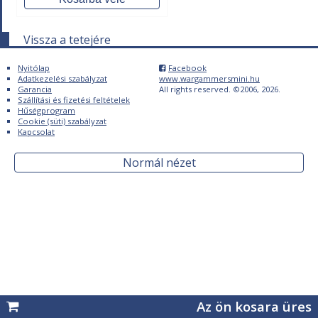
Vissza a tetejére
Nyitólap
Facebook

Adatkezelési szabályzat
www.wargammersmini.hu
Garancia
All rights reserved. ©2006, 2026.
Szállítási és fizetési feltételek
Hűségprogram
Cookie (süti) szabályzat
Kapcsolat
Normál nézet
Az ön kosara üres
